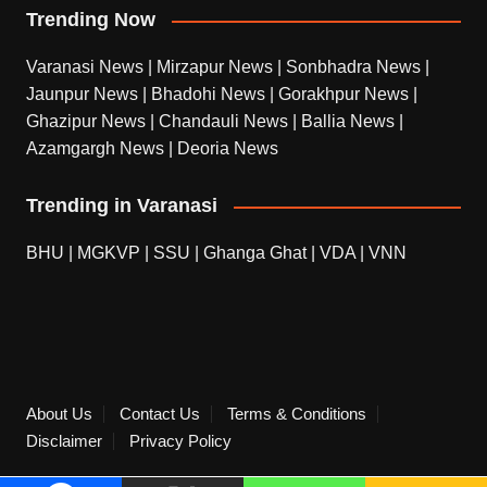
Trending Now
Varanasi News
|
Mirzapur News
|
Sonbhadra News
|
Jaunpur News
|
Bhadohi News
|
Gorakhpur News
|
Ghazipur News
|
Chandauli News
|
Ballia News
|
Azamgargh News
|
Deoria News
Trending in Varanasi
BHU
|
MGKVP
|
SSU
|
Ghanga Ghat
|
VDA
|
VNN
About Us
Contact Us
Terms & Conditions
Disclaimer
Privacy Policy