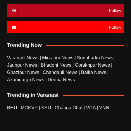
Follow
Follow
Trending Now
Varanasi News
|
Mirzapur News
|
Sonbhadra News
|
Jaunpur News
|
Bhadohi News
|
Gorakhpur News
|
Ghazipur News
|
Chandauli News
|
Ballia News
|
Azamgargh News
|
Deoria News
Trending in Varanasi
BHU
|
MGKVP
|
SSU
|
Ghanga Ghat
|
VDA
|
VNN