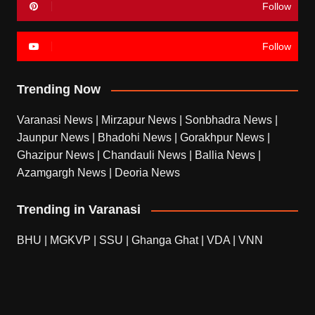
Follow
Follow
Trending Now
Varanasi News
|
Mirzapur News
|
Sonbhadra News
|
Jaunpur News
|
Bhadohi News
|
Gorakhpur News
|
Ghazipur News
|
Chandauli News
|
Ballia News
|
Azamgargh News
|
Deoria News
Trending in Varanasi
BHU
|
MGKVP
|
SSU
|
Ghanga Ghat
|
VDA
|
VNN