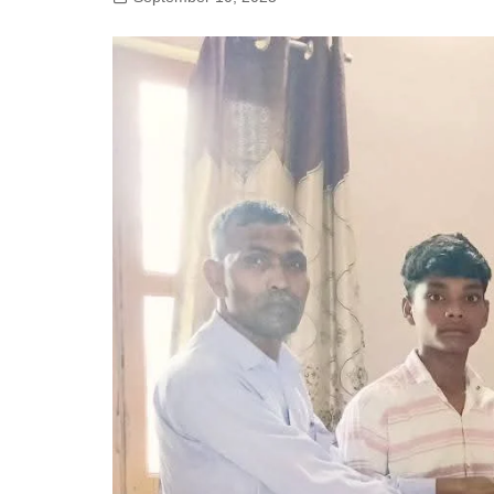
गोरखपुर
लखनऊ
सोनभद्र