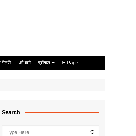
 गैलरी
धर्म कर्म
पूर्वांचल
E-Paper
Varanasi
जौनपुर
गोरखपुर
ग़ाज़ीपुर
Search
मीरजापुर