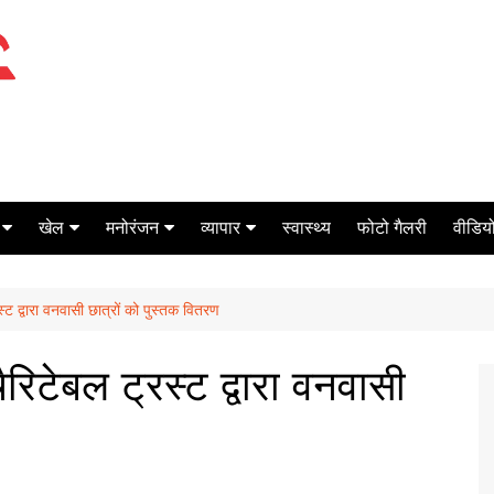
खेल
मनोरंजन
व्यापार
स्वास्थ्य
फोटो गैलरी
वीडियो
क्रिकेट
बॉक्स ऑफिस
शेयर मार्केट
्ट द्वारा वनवासी छात्रों को पुस्तक वितरण
टेनिस
मिर्च मसाला
ऑटो मोबाइल
फूटबाल
बैंकिंग
रिटेबल ट्रस्ट द्वारा वनवासी