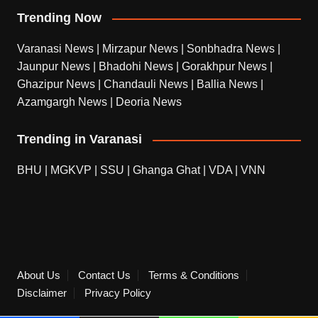
Trending Now
Varanasi News
|
Mirzapur News
|
Sonbhadra News
|
Jaunpur News
|
Bhadohi News
|
Gorakhpur News
|
Ghazipur News
|
Chandauli News
|
Ballia News
|
Azamgargh News
|
Deoria News
Trending in Varanasi
BHU
|
MGKVP
|
SSU
|
Ghanga Ghat
|
VDA
|
VNN
About Us
Contact Us
Terms & Conditions
Disclaimer
Privacy Policy