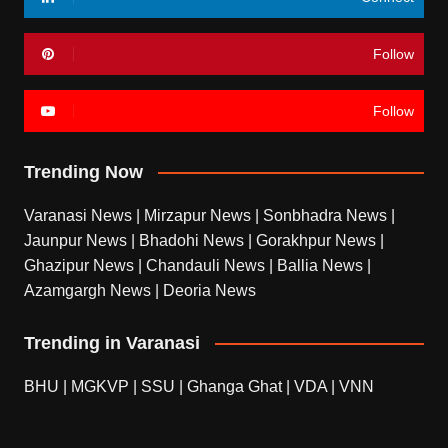
Follow
Follow
Trending Now
Varanasi News
|
Mirzapur News
|
Sonbhadra News
|
Jaunpur News
|
Bhadohi News
|
Gorakhpur News
|
Ghazipur News
|
Chandauli News
|
Ballia News
|
Azamgargh News
|
Deoria News
Trending in Varanasi
BHU
|
MGKVP
|
SSU
|
Ghanga Ghat
|
VDA
|
VNN