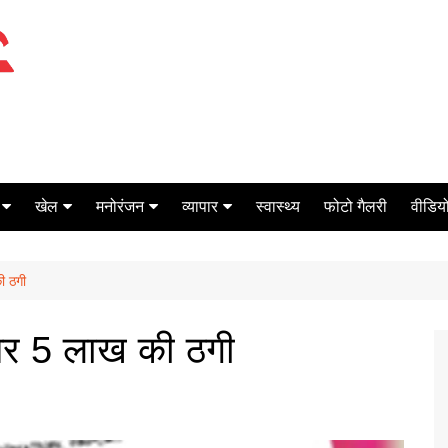
खेल
मनोरंजन
व्यापार
स्वास्थ्य
फोटो गैलरी
वीडियो
क्रिकेट
बॉक्स ऑफिस
शेयर मार्केट
ी ठगी
टेनिस
मिर्च मसाला
ऑटो मोबाइल
फूटबाल
बैंकिंग
 पर 5 लाख की ठगी