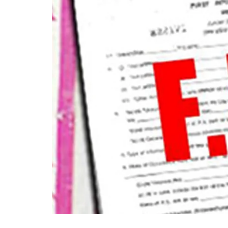
गोरखपुर
लखनऊ
सोनभद्र