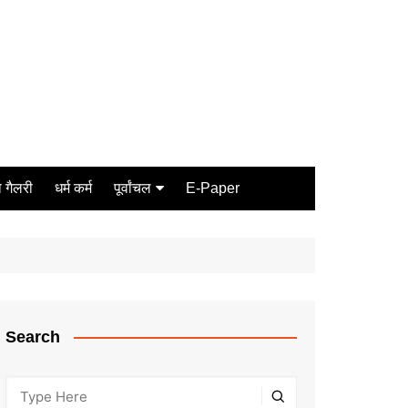
 गैलरी
धर्म कर्म
पूर्वांचल
E-Paper
Varanasi
जौनपुर
गोरखपुर
ग़ाज़ीपुर
Search
मीरजापुर