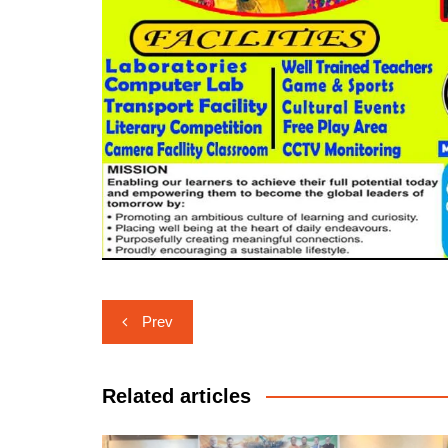
Post
Prev
navigation
Related articles