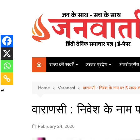
Skip
to
content
राज्य की खबरें
उत्त्तर प्रदेश
अंतर्राष्ट्रीय
बिहार
Varanasi
दरभंगा
पर्यटन
कानपुर
Home
कोलकाता
Varanasi
वाराणसी : निवेश के नाम पर 5 लाख क
पटना
अम्बेडकर नगर
चेन्नई
भागलपुर
वाराणसी : निवेश के नाम
आज़मगढ़
नई दिल्ली
ग़ाज़ीपुर
मुम्बई
February 24, 2026
बलिया