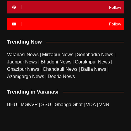
Follow
Follow
Trending Now
Varanasi News
|
Mirzapur News
|
Sonbhadra News
|
Jaunpur News
|
Bhadohi News
|
Gorakhpur News
|
Ghazipur News
|
Chandauli News
|
Ballia News
|
Azamgargh News
|
Deoria News
Trending in Varanasi
BHU
|
MGKVP
|
SSU
|
Ghanga Ghat
|
VDA
|
VNN