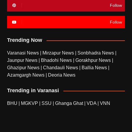
Follow
Follow
Trending Now
Varanasi News
|
Mirzapur News
|
Sonbhadra News
|
Jaunpur News
|
Bhadohi News
|
Gorakhpur News
|
Ghazipur News
|
Chandauli News
|
Ballia News
|
Azamgargh News
|
Deoria News
Trending in Varanasi
BHU
|
MGKVP
|
SSU
|
Ghanga Ghat
|
VDA
|
VNN