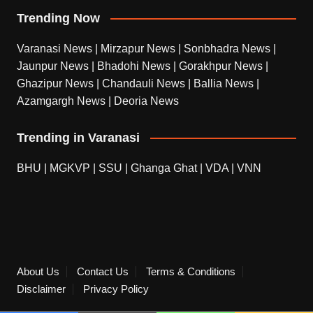
Trending Now
Varanasi News
|
Mirzapur News
|
Sonbhadra News
|
Jaunpur News
|
Bhadohi News
|
Gorakhpur News
|
Ghazipur News
|
Chandauli News
|
Ballia News
|
Azamgargh News
|
Deoria News
Trending in Varanasi
BHU
|
MGKVP
|
SSU
|
Ghanga Ghat
|
VDA
|
VNN
About Us
Contact Us
Terms & Conditions
Disclaimer
Privacy Policy