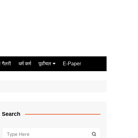
 गैलरी
धर्म कर्म
पूर्वांचल
E-Paper
Varanasi
जौनपुर
गोरखपुर
ग़ाज़ीपुर
Search
मीरजापुर