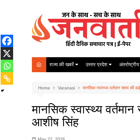
Skip
to
content
राज्य की खबरें
उत्त्तर प्रदेश
अंतर्राष्ट्रीय
बिहार
Varanasi
दरभंगा
पर्यटन
कानपुर
Home
कोलकाता
Varanasi
मानसिक स्वास्थ्य वर्तमान समय की बड़
पटना
अम्बेडकर नगर
चेन्नई
भागलपुर
मानसिक स्वास्थ्य वर्तमान 
आज़मगढ़
नई दिल्ली
आशीष सिंह
ग़ाज़ीपुर
मुम्बई
बलिया
May 22, 2026