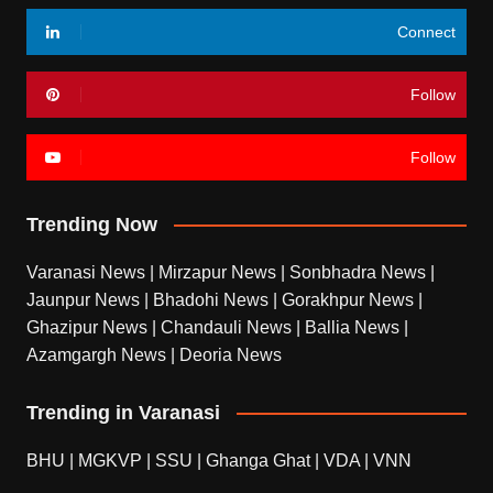
Connect
Follow
Follow
Trending Now
Varanasi News
|
Mirzapur News
|
Sonbhadra News
|
Jaunpur News
|
Bhadohi News
|
Gorakhpur News
|
Ghazipur News
|
Chandauli News
|
Ballia News
|
Azamgargh News
|
Deoria News
Trending in Varanasi
BHU
|
MGKVP
|
SSU
|
Ghanga Ghat
|
VDA
|
VNN