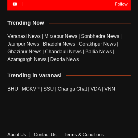
Follow
Trending Now
Varanasi News
|
Mirzapur News
|
Sonbhadra News
|
Jaunpur News
|
Bhadohi News
|
Gorakhpur News
|
Ghazipur News
|
Chandauli News
|
Ballia News
|
Azamgargh News
|
Deoria News
Trending in Varanasi
BHU
|
MGKVP
|
SSU
|
Ghanga Ghat
|
VDA
|
VNN
About Us
Contact Us
Terms & Conditions