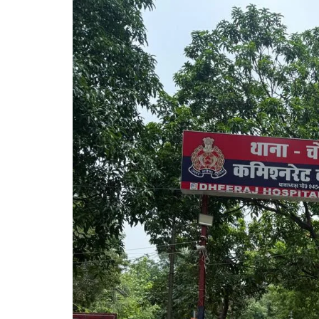
गोरखपुर
लखनऊ
सोनभद्र