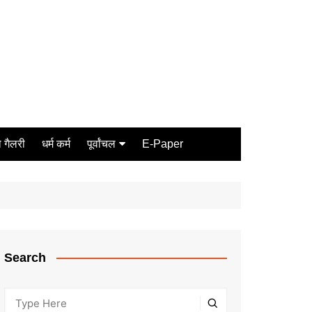
 गैलरी
धर्म कर्म
पूर्वांचल
E-Paper
Varanasi
जौनपुर
गोरखपुर
ग़ाज़ीपुर
Search
मीरजापुर