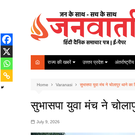
Skip
to
content
राज्य की खबरें
उत्त्तर प्रदेश
अंतर्राष्ट्रीय
बिहार
Varanasi
दरभंगा
पर्यटन
कानपुर
Home
कोलकाता
Varanasi
सुभासपा युवा मंच ने चोलापुर थाने का 
पटना
अम्बेडकर नगर
चेन्नई
भागलपुर
सुभासपा युवा मंच ने चोला
आज़मगढ़
नई दिल्ली
ग़ाज़ीपुर
मुम्बई
July 9, 2026
बलिया