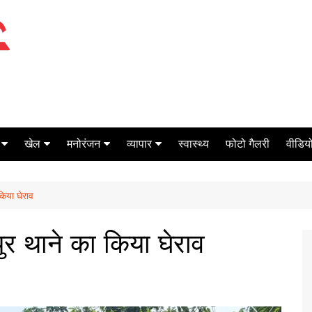
खेल
मनोरंजन
व्यापार
स्वास्थ्य
फोटो गैलरी
वीडियो
क्रिकेट
बॉक्स ऑफिस
शेयर मार्केट
किया घेराव
टेनिस
मिर्च मसाला
ऑटो मोबाइल
फूटबाल
बैंकिंग
पुर थाने का किया घेराव