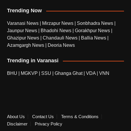
Trending Now
Varanasi News
|
Mirzapur News
|
Sonbhadra News
|
Jaunpur News
|
Bhadohi News
|
Gorakhpur News
|
Ghazipur News
|
Chandauli News
|
Ballia News
|
Azamgargh News
|
Deoria News
Trending in Varanasi
BHU
|
MGKVP
|
SSU
|
Ghanga Ghat
|
VDA
|
VNN
About Us
Contact Us
Terms & Conditions
Disclaimer
Privacy Policy