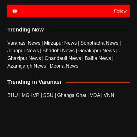
Follow
Trending Now
Varanasi News
|
Mirzapur News
|
Sonbhadra News
|
Jaunpur News
|
Bhadohi News
|
Gorakhpur News
|
Ghazipur News
|
Chandauli News
|
Ballia News
|
Azamgargh News
|
Deoria News
Trending in Varanasi
BHU
|
MGKVP
|
SSU
|
Ghanga Ghat
|
VDA
|
VNN