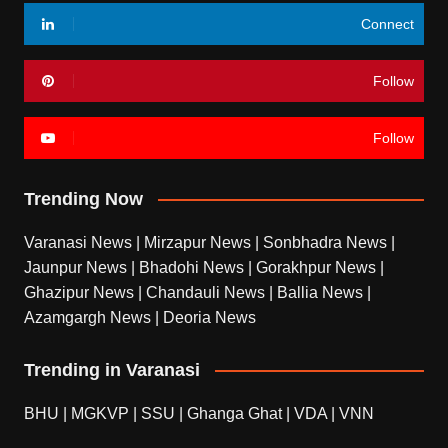
Connect
Follow
Follow
Trending Now
Varanasi News
|
Mirzapur News
|
Sonbhadra News
|
Jaunpur News
|
Bhadohi News
|
Gorakhpur News
|
Ghazipur News
|
Chandauli News
|
Ballia News
|
Azamgargh News
|
Deoria News
Trending in Varanasi
BHU
|
MGKVP
|
SSU
|
Ghanga Ghat
|
VDA
|
VNN