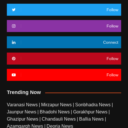
Follow
Follow
Connect
Follow
Follow
Trending Now
Varanasi News
|
Mirzapur News
|
Sonbhadra News
|
Jaunpur News
|
Bhadohi News
|
Gorakhpur News
|
Ghazipur News
|
Chandauli News
|
Ballia News
|
Azamgargh News
|
Deoria News