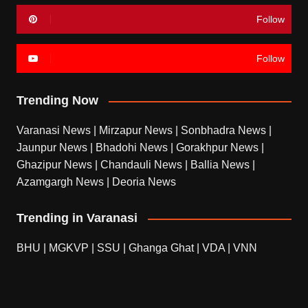
Follow
Follow
Trending Now
Varanasi News
|
Mirzapur News
|
Sonbhadra News
|
Jaunpur News
|
Bhadohi News
|
Gorakhpur News
|
Ghazipur News
|
Chandauli News
|
Ballia News
|
Azamgargh News
|
Deoria News
Trending in Varanasi
BHU
|
MGKVP
|
SSU
|
Ghanga Ghat
|
VDA
|
VNN