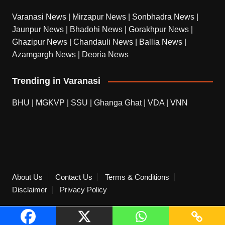
Varanasi News
|
Mirzapur News
|
Sonbhadra News
|
Jaunpur News
|
Bhadohi News
|
Gorakhpur News
|
Ghazipur News
|
Chandauli News
|
Ballia News
|
Azamgargh News
|
Deoria News
Trending in Varanasi
BHU
|
MGKVP
|
SSU
|
Ghanga Ghat
|
VDA
|
VNN
About Us
Contact Us
Terms & Conditions
Disclaimer
Privacy Policy