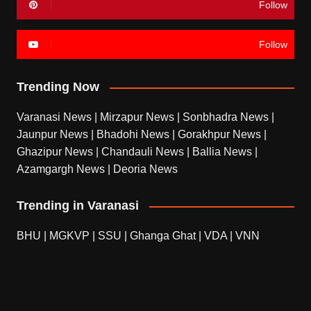
Follow
Follow
Trending Now
Varanasi News
|
Mirzapur News
|
Sonbhadra News
|
Jaunpur News
|
Bhadohi News
|
Gorakhpur News
|
Ghazipur News
|
Chandauli News
|
Ballia News
|
Azamgargh News
|
Deoria News
Trending in Varanasi
BHU
|
MGKVP
|
SSU
|
Ghanga Ghat
|
VDA
|
VNN