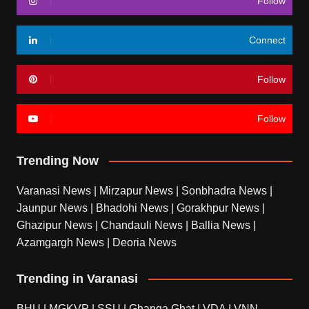
Follow
Connect
Follow
Follow
Trending Now
Varanasi News
|
Mirzapur News
|
Sonbhadra News
|
Jaunpur News
|
Bhadohi News
|
Gorakhpur News
|
Ghazipur News
|
Chandauli News
|
Ballia News
|
Azamgargh News
|
Deoria News
Trending in Varanasi
BHU
|
MGKVP
|
SSU
|
Ghanga Ghat
|
VDA
|
VNN