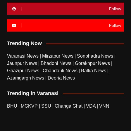
Follow
Follow
Trending Now
Varanasi News
|
Mirzapur News
|
Sonbhadra News
|
Jaunpur News
|
Bhadohi News
|
Gorakhpur News
|
Ghazipur News
|
Chandauli News
|
Ballia News
|
Azamgargh News
|
Deoria News
Trending in Varanasi
BHU
|
MGKVP
|
SSU
|
Ghanga Ghat
|
VDA
|
VNN