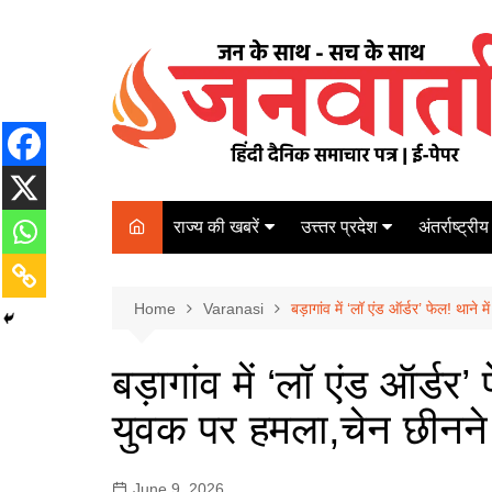
Skip
to
content
राज्य की खबरें
उत्त्तर प्रदेश
अंतर्राष्ट्रीय
बिहार
Varanasi
दरभंगा
पर्यटन
कानपुर
Home
कोलकाता
Varanasi
बड़ागांव में ‘लॉ एंड ऑर्डर’ फेल! था
पटना
अम्बेडकर नगर
चेन्नई
भागलपुर
बड़ागांव में ‘लॉ एंड ऑर्डर
आज़मगढ़
नई दिल्ली
युवक पर हमला,चेन छीनन
ग़ाज़ीपुर
मुम्बई
बलिया
June 9, 2026