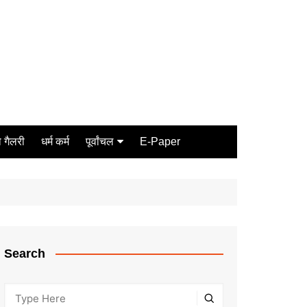
 गैलरी
धर्म कर्म
पूर्वांचल
E-Paper
Varanasi
जौनपुर
गोरखपुर
ग़ाज़ीपुर
Search
मीरजापुर