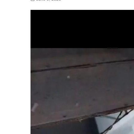
गोरखपुर
लखनऊ
सोनभद्र