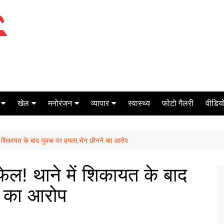
खेल
मनोरंजन
व्यापार
स्वास्थ्य
फोटो गैलरी
वीडियो
क्रिकेट
बॉक्स ऑफिस
शेयर मार्केट
ने में शिकायत के बाद युवक पर हमला,चेन छीनने का आरोप
टेनिस
मिर्च मसाला
ऑटो मोबाइल
फूटबाल
बैंकिंग
’ फेल! थाने में शिकायत के बाद
े का आरोप