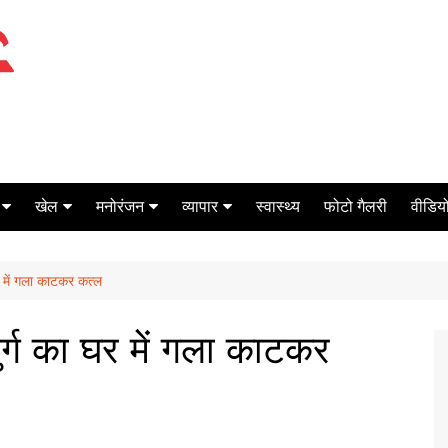
खेल
मनोरंजन
व्यापार
स्वास्थ्य
फोटो गैलरी
वीडियो
क्रिकेट
बॉक्स ऑफिस
शेयर मार्केट
 में गला काटकर कत्ल
टेनिस
मिर्च मसाला
ऑटो मोबाइल
फूटबाल
बैंकिंग
ग का घर में गला काटकर