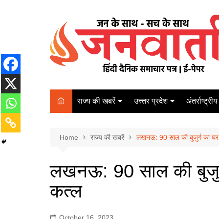
Skip
to
content
राज्य की खबरें
उत्त्तर प्रदेश
अंतर्राष्ट्रीय
बिहार
Varanasi
दरभंगा
पर्यटन
कानपुर
Home
कोलकाता
राज्य की खबरें
लखनऊ: 90 साल की बुजुर्ग का घर
पटना
अम्बेडकर नगर
चेन्नई
भागलपुर
लखनऊ: 90 साल की बुजुर्
आज़मगढ़
नई दिल्ली
कत्ल
ग़ाज़ीपुर
मुम्बई
बलिया
October 16, 2023