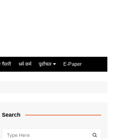
 गैलरी
धर्म कर्म
पूर्वांचल
E-Paper
Varanasi
जौनपुर
गोरखपुर
ग़ाज़ीपुर
Search
मीरजापुर