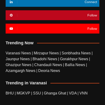
Connect
Follow
Follow
Trending Now
Varanasi News
|
Mirzapur News
|
Sonbhadra News
|
Jaunpur News
|
Bhadohi News
|
Gorakhpur News
|
Ghazipur News
|
Chandauli News
|
Ballia News
|
Azamgargh News
|
Deoria News
Trending in Varanasi
BHU
|
MGKVP
|
SSU
|
Ghanga Ghat
|
VDA
|
VNN