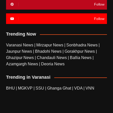
Follow
Follow
Trending Now
Varanasi News
|
Mirzapur News
|
Sonbhadra News
|
Jaunpur News
|
Bhadohi News
|
Gorakhpur News
|
Ghazipur News
|
Chandauli News
|
Ballia News
|
Azamgargh News
|
Deoria News
Trending in Varanasi
BHU
|
MGKVP
|
SSU
|
Ghanga Ghat
|
VDA
|
VNN