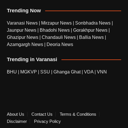
Trending Now
Varanasi News
|
Mirzapur News
|
Sonbhadra News
|
Jaunpur News
|
Bhadohi News
|
Gorakhpur News
|
Ghazipur News
|
Chandauli News
|
Ballia News
|
Azamgargh News
|
Deoria News
Trending in Varanasi
BHU
|
MGKVP
|
SSU
|
Ghanga Ghat
|
VDA
|
VNN
About Us
Contact Us
Terms & Conditions
Disclaimer
Privacy Policy