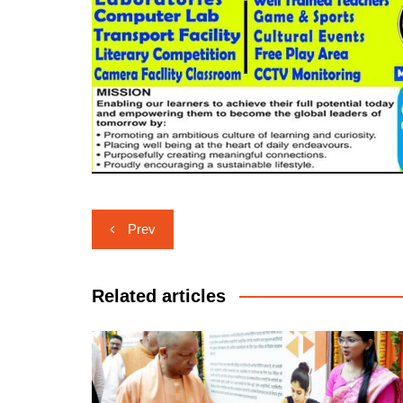
Post
Prev
navigation
Related articles