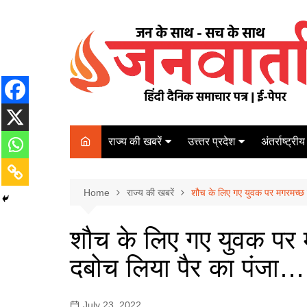
Skip
to
content
राज्य की खबरें
उत्त्तर प्रदेश
अंतर्राष्ट्रीय
बिहार
Varanasi
दरभंगा
पर्यटन
कानपुर
Home
कोलकाता
राज्य की खबरें
शौच के लिए गए युवक पर मगरमच्छ 
पटना
अम्बेडकर नगर
चेन्नई
भागलपुर
शौच के लिए गए युवक पर म
आज़मगढ़
नई दिल्ली
दबोच लिया पैर का पंजा…
ग़ाज़ीपुर
मुम्बई
बलिया
July 23, 2022