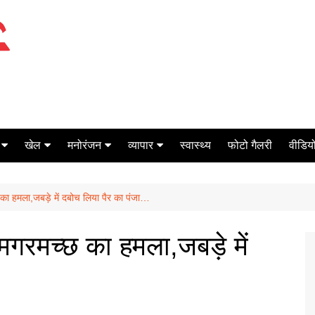
खेल
मनोरंजन
व्यापार
स्वास्थ्य
फोटो गैलरी
वीडियो
क्रिकेट
बॉक्स ऑफिस
शेयर मार्केट
का हमला,जबड़े में दबोच लिया पैर का पंजा…
टेनिस
मिर्च मसाला
ऑटो मोबाइल
फूटबाल
बैंकिंग
गरमच्छ का हमला,जबड़े में