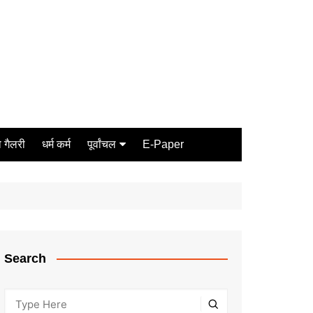
 गैलरी
धर्म कर्म
पूर्वांचल
E-Paper
Varanasi
जौनपुर
गोरखपुर
ग़ाज़ीपुर
Search
मीरजापुर