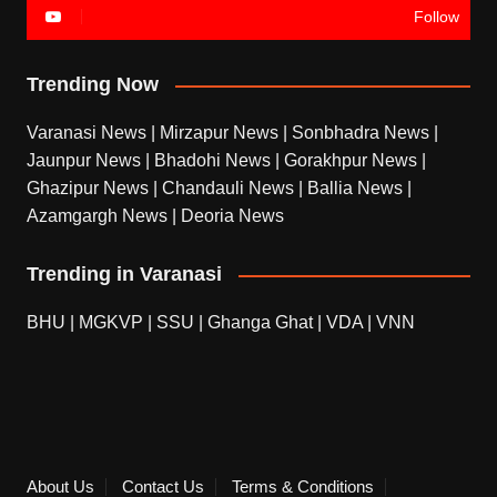
Follow
Trending Now
Varanasi News
|
Mirzapur News
|
Sonbhadra News
|
Jaunpur News
|
Bhadohi News
|
Gorakhpur News
|
Ghazipur News
|
Chandauli News
|
Ballia News
|
Azamgargh News
|
Deoria News
Trending in Varanasi
BHU
|
MGKVP
|
SSU
|
Ghanga Ghat
|
VDA
|
VNN
About Us
Contact Us
Terms & Conditions