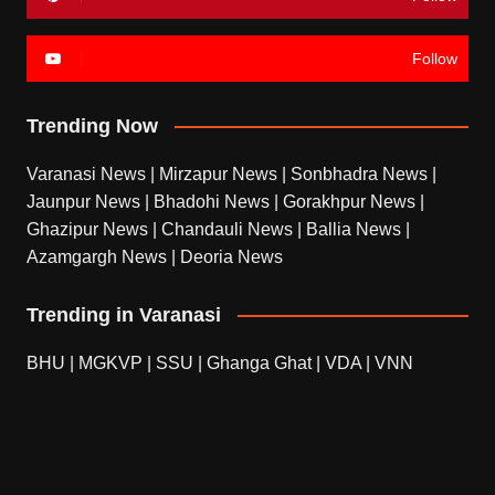
Follow
Trending Now
Varanasi News
|
Mirzapur News
|
Sonbhadra News
|
Jaunpur News
|
Bhadohi News
|
Gorakhpur News
|
Ghazipur News
|
Chandauli News
|
Ballia News
|
Azamgargh News
|
Deoria News
Trending in Varanasi
BHU
|
MGKVP
|
SSU
|
Ghanga Ghat
|
VDA
|
VNN