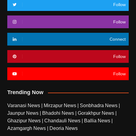
Follow
Follow
Connect
Follow
Follow
Trending Now
Varanasi News
|
Mirzapur News
|
Sonbhadra News
|
Jaunpur News
|
Bhadohi News
|
Gorakhpur News
|
Ghazipur News
|
Chandauli News
|
Ballia News
|
Azamgargh News
|
Deoria News