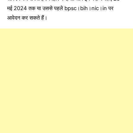
मई 2024 तक या उससे पहले bpsc।bih।nic।in पर
आवेदन कर सकते हैं।