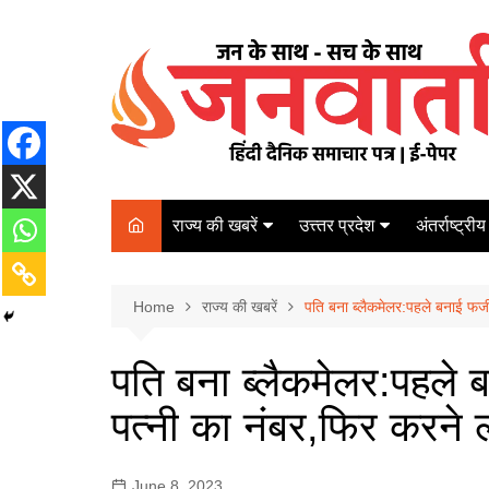
Skip
to
content
राज्य की खबरें
उत्त्तर प्रदेश
अंतर्राष्ट्रीय
बिहार
Varanasi
दरभंगा
पर्यटन
कानपुर
Home
कोलकाता
राज्य की खबरें
पति बना ब्लैकमेलर:पहले बनाई फर्
पटना
अम्बेडकर नगर
चेन्नई
भागलपुर
पति बना ब्लैकमेलर:पहले
आज़मगढ़
नई दिल्ली
पत्नी का नंबर,फिर करने 
ग़ाज़ीपुर
मुम्बई
बलिया
June 8, 2023