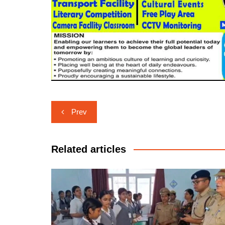
Post
Prev
navigation
Related articles