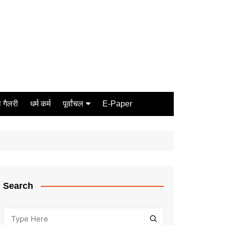
 गैलरी
धर्म कर्म
पूर्वांचल
E-Paper
Varanasi
जौनपुर
गोरखपुर
ग़ाज़ीपुर
Search
मीरजापुर