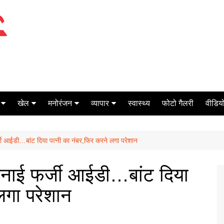
खेल
मनोरंजन
व्यापार
स्वास्थ्य
फोटो गैलरी
वीडियो
क्रिकेट
बॉक्स ऑफिस
शेयर मार्केट
जी आईडी…बांट दिया पत्नी का नंबर,फिर करने लगा परेशान
टेनिस
मिर्च मसाला
ऑटो मोबाइल
फूटबाल
बैंकिंग
 बनाई फर्जी आईडी…बांट दिया
लगा परेशान