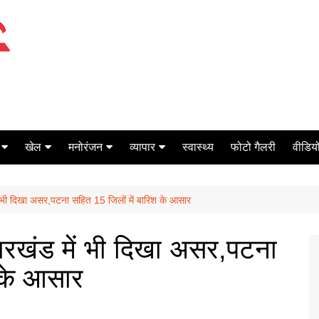
खेल
मनोरंजन
व्यापार
स्वास्थ्य
फोटो गैलरी
वीडियो
क्रिकेट
बॉक्स ऑफिस
शेयर मार्केट
ं भी दिखा असर,पटना सहित 15 जिलों में बारिश के आसार
टेनिस
मिर्च मसाला
ऑटो मोबाइल
फूटबाल
बैंकिंग
ारखंड में भी दिखा असर,पटना
 के आसार