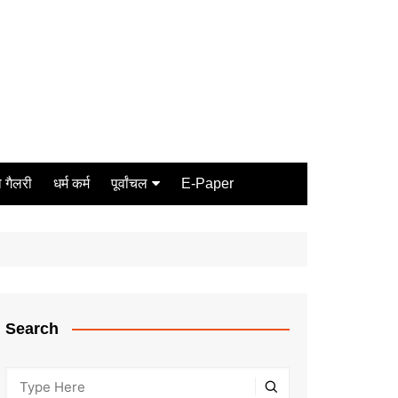
 गैलरी
धर्म कर्म
पूर्वांचल
E-Paper
Varanasi
जौनपुर
गोरखपुर
ग़ाज़ीपुर
Search
मीरजापुर