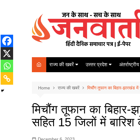
Skip
to
content
राज्य की खबरें
उत्त्तर प्रदेश
अंतर्राष्ट्रीय
बिहार
Varanasi
दरभंगा
पर्यटन
कानपुर
Home
कोलकाता
राज्य की खबरें
मिचौंग तूफान का बिहार-झारखंड मे
पटना
अम्बेडकर नगर
चेन्नई
भागलपुर
मिचौंग तूफान का बिहार-झ
आज़मगढ़
नई दिल्ली
सहित 15 जिलों में बारिश
ग़ाज़ीपुर
मुम्बई
बलिया
December 6, 2023