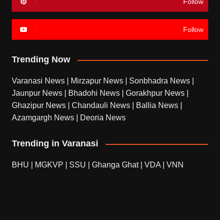
Follow
Follow
Trending Now
Varanasi News
|
Mirzapur News
|
Sonbhadra News
|
Jaunpur News
|
Bhadohi News
|
Gorakhpur News
|
Ghazipur News
|
Chandauli News
|
Ballia News
|
Azamgargh News
|
Deoria News
Trending in Varanasi
BHU
|
MGKVP
|
SSU
|
Ghanga Ghat
|
VDA
|
VNN