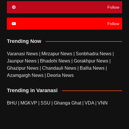
Follow
Follow
Trending Now
Varanasi News
|
Mirzapur News
|
Sonbhadra News
|
Jaunpur News
|
Bhadohi News
|
Gorakhpur News
|
Ghazipur News
|
Chandauli News
|
Ballia News
|
Azamgargh News
|
Deoria News
Trending in Varanasi
BHU
|
MGKVP
|
SSU
|
Ghanga Ghat
|
VDA
|
VNN