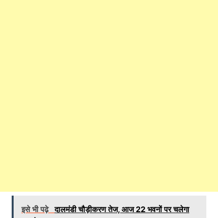
इसे भी पढ़े
दालमंडी चौड़ीकरण तेज, आज 22 भवनों पर चलेगा