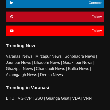
Connect
Follow
Follow
Trending Now
Varanasi News
|
Mirzapur News
|
Sonbhadra News
|
Jaunpur News
|
Bhadohi News
|
Gorakhpur News
|
Ghazipur News
|
Chandauli News
|
Ballia News
|
Azamgargh News
|
Deoria News
Trending in Varanasi
BHU
|
MGKVP
|
SSU
|
Ghanga Ghat
|
VDA
|
VNN