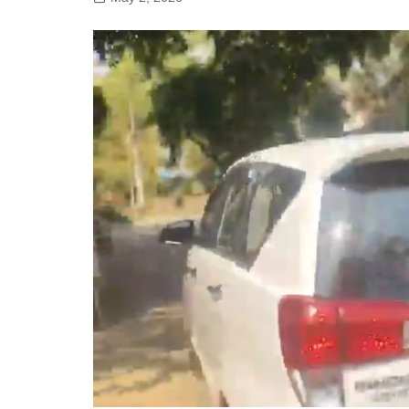
गोरखपुर
लखनऊ
सोनभद्र