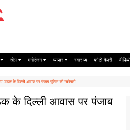
खेल
मनोरंजन
व्यापार
स्वास्थ्य
फोटो गैलरी
वीडियो
क्रिकेट
बॉक्स ऑफिस
शेयर मार्केट
ीप पाठक के दिल्ली आवास पर पंजाब पुलिस की छापेमारी
टेनिस
मिर्च मसाला
ऑटो मोबाइल
फूटबाल
बैंकिंग
ठक के दिल्ली आवास पर पंजाब