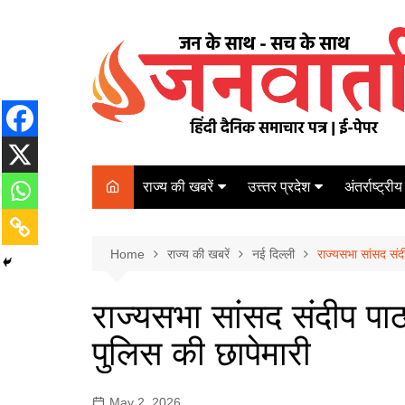
Skip
to
content
राज्य की खबरें
उत्त्तर प्रदेश
अंतर्राष्ट्रीय
बिहार
Varanasi
दरभंगा
पर्यटन
कानपुर
Home
कोलकाता
राज्य की खबरें
नई दिल्ली
राज्यसभा सांसद संद
पटना
अम्बेडकर नगर
चेन्नई
भागलपुर
राज्यसभा सांसद संदीप पा
आज़मगढ़
नई दिल्ली
पुलिस की छापेमारी
ग़ाज़ीपुर
मुम्बई
बलिया
May 2, 2026