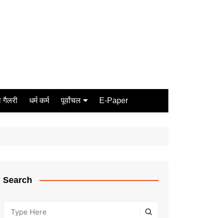
 गैलरी
धर्म कर्म
पूर्वांचल
E-Paper
Varanasi
जौनपुर
गोरखपुर
ग़ाज़ीपुर
Search
मीरजापुर