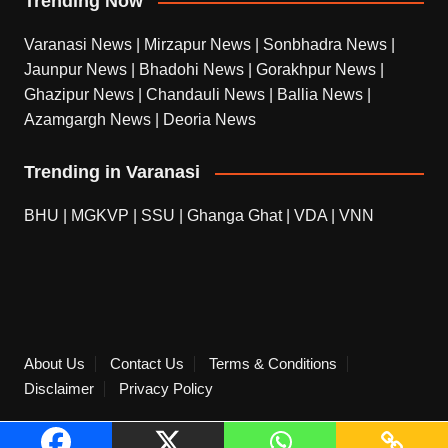
Trending Now
Varanasi News
|
Mirzapur News
|
Sonbhadra News
|
Jaunpur News
|
Bhadohi News
|
Gorakhpur News
|
Ghazipur News
|
Chandauli News
|
Ballia News
|
Azamgargh News
|
Deoria News
Trending in Varanasi
BHU
|
MGKVP
|
SSU
|
Ghanga Ghat
|
VDA
|
VNN
About Us
Contact Us
Terms & Conditions
Disclaimer
Privacy Policy