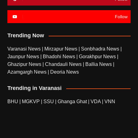
Follow
Trending Now
Varanasi News
|
Mirzapur News
|
Sonbhadra News
|
Jaunpur News
|
Bhadohi News
|
Gorakhpur News
|
Ghazipur News
|
Chandauli News
|
Ballia News
|
Azamgargh News
|
Deoria News
Trending in Varanasi
BHU
|
MGKVP
|
SSU
|
Ghanga Ghat
|
VDA
|
VNN