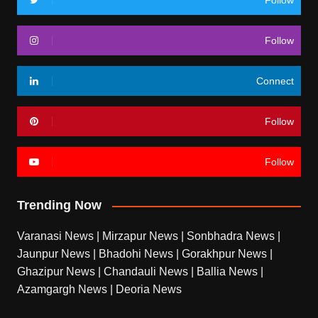
Follow
Follow
Connect
Follow
Follow
Trending Now
Varanasi News
|
Mirzapur News
|
Sonbhadra News
|
Jaunpur News
|
Bhadohi News
|
Gorakhpur News
|
Ghazipur News
|
Chandauli News
|
Ballia News
|
Azamgargh News
|
Deoria News