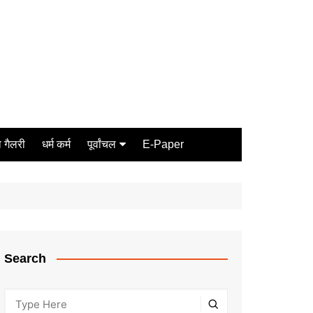
 गैलरी
धर्म कर्म
पूर्वांचल
E-Paper
Varanasi
जौनपुर
गोरखपुर
ग़ाज़ीपुर
Search
मीरजापुर