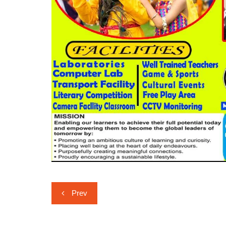
Post
Prev
navigation