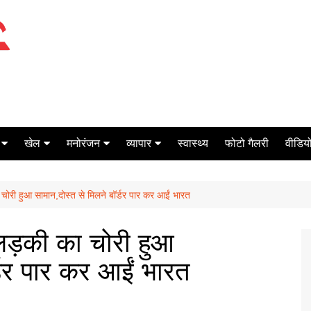
खेल
मनोरंजन
व्यापार
स्वास्थ्य
फोटो गैलरी
वीडियो
क्रिकेट
बॉक्स ऑफिस
शेयर मार्केट
ा चोरी हुआ सामान,दोस्त से मिलने बॉर्डर पार कर आईं भारत
टेनिस
मिर्च मसाला
ऑटो मोबाइल
फूटबाल
बैंकिंग
ी लड़की का चोरी हुआ
्डर पार कर आईं भारत