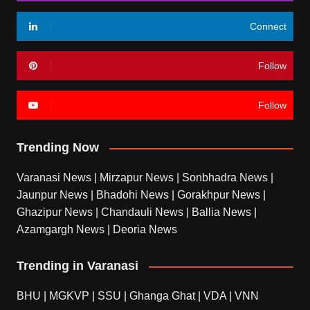
Connect
Follow
Follow
Trending Now
Varanasi News
|
Mirzapur News
|
Sonbhadra News
|
Jaunpur News
|
Bhadohi News
|
Gorakhpur News
|
Ghazipur News
|
Chandauli News
|
Ballia News
|
Azamgargh News
|
Deoria News
Trending in Varanasi
BHU
|
MGKVP
|
SSU
|
Ghanga Ghat
|
VDA
|
VNN