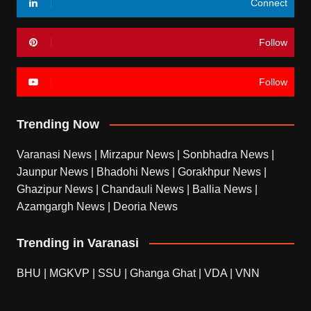
Connect
Follow
Follow
Trending Now
Varanasi News
|
Mirzapur News
|
Sonbhadra News
|
Jaunpur News
|
Bhadohi News
|
Gorakhpur News
|
Ghazipur News
|
Chandauli News
|
Ballia News
|
Azamgargh News
|
Deoria News
Trending in Varanasi
BHU
|
MGKVP
|
SSU
|
Ghanga Ghat
|
VDA
|
VNN