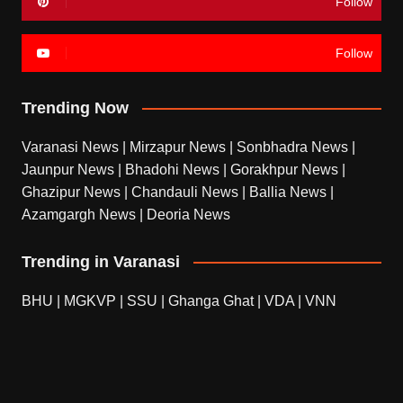
Follow
Follow
Trending Now
Varanasi News
|
Mirzapur News
|
Sonbhadra News
|
Jaunpur News
|
Bhadohi News
|
Gorakhpur News
|
Ghazipur News
|
Chandauli News
|
Ballia News
|
Azamgargh News
|
Deoria News
Trending in Varanasi
BHU
|
MGKVP
|
SSU
|
Ghanga Ghat
|
VDA
|
VNN