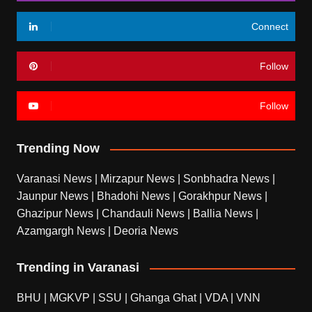
Connect
Follow
Follow
Trending Now
Varanasi News
|
Mirzapur News
|
Sonbhadra News
|
Jaunpur News
|
Bhadohi News
|
Gorakhpur News
|
Ghazipur News
|
Chandauli News
|
Ballia News
|
Azamgargh News
|
Deoria News
Trending in Varanasi
BHU
|
MGKVP
|
SSU
|
Ghanga Ghat
|
VDA
|
VNN