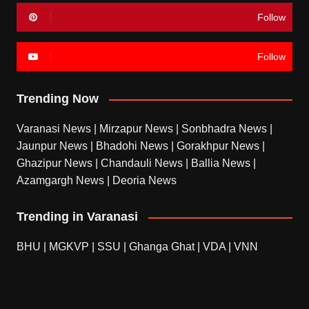
Follow
Follow
Trending Now
Varanasi News
|
Mirzapur News
|
Sonbhadra News
|
Jaunpur News
|
Bhadohi News
|
Gorakhpur News
|
Ghazipur News
|
Chandauli News
|
Ballia News
|
Azamgargh News
|
Deoria News
Trending in Varanasi
BHU
|
MGKVP
|
SSU
|
Ghanga Ghat
|
VDA
|
VNN