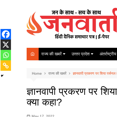
Skip
to
content
राज्य की खबरें
उत्त्तर प्रदेश
अंतर्राष्ट्रीय
बिहार
Varanasi
दरभंगा
पर्यटन
कानपुर
Home
कोलकाता
राज्य की खबरें
ज्ञानवापी प्रकरण पर शिया पर्सनल ल
पटना
अम्बेडकर नगर
चेन्नई
भागलपुर
ज्ञानवापी प्रकरण पर शिया
आज़मगढ़
नई दिल्ली
क्या कहा?
ग़ाज़ीपुर
मुम्बई
बलिया
May 17, 2022