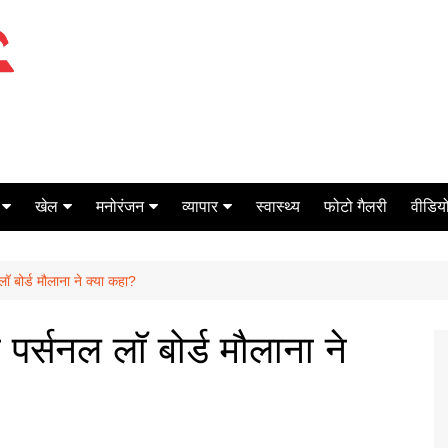
खेल
मनोरंजन
व्यापार
स्वास्थ्य
फोटो गैलरी
वीडियो
क्रिकेट
बॉक्स ऑफिस
शेयर मार्केट
ॉ बोर्ड मौलाना ने क्या कहा?
टेनिस
मिर्च मसाला
ऑटो मोबाइल
फूटबाल
बैंकिंग
 पर्सनल लॉ बोर्ड मौलाना ने