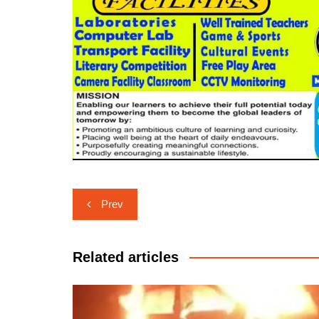
Post
Prev
navigation
Related articles