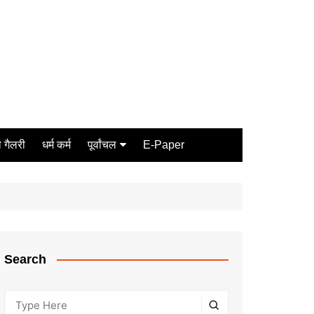
 गैलरी
धर्म कर्म
पूर्वांचल
E-Paper
Varanasi
जौनपुर
गोरखपुर
ग़ाज़ीपुर
Search
मीरजापुर