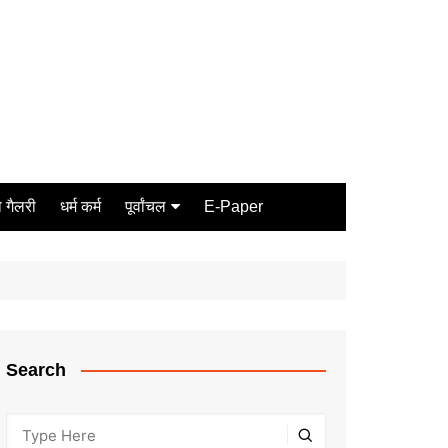
 गैलरी
धर्म कर्म
पूर्वांचल
E-Paper
Varanasi
जौनपुर
गोरखपुर
ग़ाज़ीपुर
Search
मीरजापुर