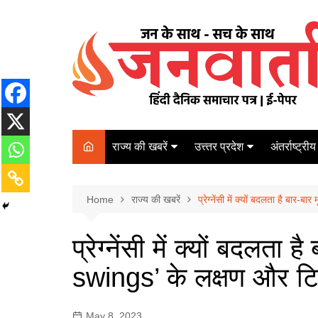
Skip
to
content
राज्य की खबरें
उत्त्तर प्रदेश
अंतर्राष्ट्रीय
बिहार
Varanasi
दरभंगा
पर्यटन
कानपुर
Home
कोलकाता
राज्य की खबरें
प्रेग्‍नेंसी में क्यों बदलता है बार
पटना
अम्बेडकर नगर
चेन्नई
भागलपुर
प्रेग्‍नेंसी में क्यों बदलता
आज़मगढ़
नई दिल्ली
swings’ के लक्षण और टि
ग़ाज़ीपुर
मुम्बई
बलिया
May 8, 2023