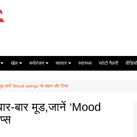
खेल
मनोरंजन
व्यापार
स्वास्थ्य
फोटो गैलरी
वीडियो
क्रिकेट
बॉक्स ऑफिस
शेयर मार्केट
-बार मूड,जानें ‘Mood swings’ के लक्षण और टिप्स
टेनिस
मिर्च मसाला
ऑटो मोबाइल
फूटबाल
बैंकिंग
 है बार-बार मूड,जानें ‘Mood
प्स